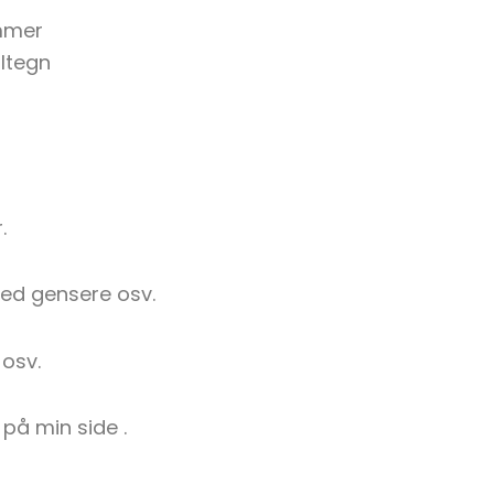
ummer
altegn
.
 med gensere osv.
osv.
på min side .