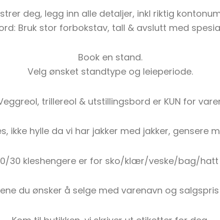
strer deg, legg inn alle detaljer, inkl riktig konton
rd: Bruk stor forbokstav, tall & avslutt med spesi
Book en stand.
Velg ønsket standtype og leieperiode.
Veggreol, trillereol & utstillingsbord er KUN for varer
s, ikke hylle da vi har jakker med jakker, gensere
20/30 kleshengere er for sko/klær/veske/bag/hatt 
rene du ønsker å selge med varenavn og salgspris 