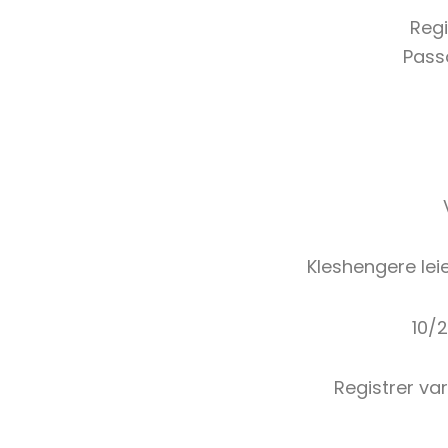
Regi
Passo
Kleshengere leie
10/
Registrer va