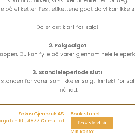
Kom til butikken, vi skriver ut etiketter for deg.
 på etiketter. Fest etikettene godt da vi kan ikke se
Da er det klart for salg!
2. Følg salget
 appen. Du kan fylle på varer gjennom hele leieper
3. Standleieperiode slutt
tanden for varer som ikke er solgt. Inntekt for sa
måned.
Fokus Gjenbruk AS
Book stand:
torgaten 90, 4877 Grimstad
Book stand nå
Min konto: